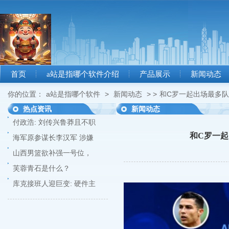
首页
a站是指哪个软件介绍
产品展示
新闻动态
你的位置：
a站是指哪个软件
>
新闻动态
> >
和C罗一起出场最多队
热点资讯
新闻动态
付政浩: 刘传兴鲁莽且不职
和C罗一起
海军原参谋长李汉军 涉嫌
山西男篮欲补强一号位，
芙蓉青石是什么？
库克接班人迎巨变: 硬件主