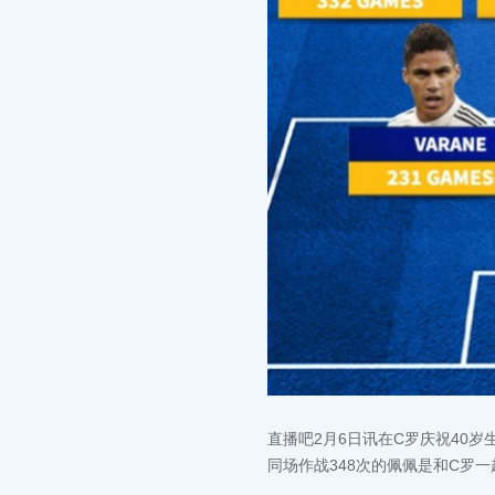
直播吧2月6日讯在C罗庆祝40
同场作战348次的佩佩是和C罗